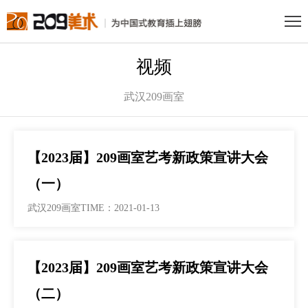
视频
武汉209画室
【2023届】209画室艺考新政策宣讲大会
（一）
武汉209画室
TIME：2021-01-13
【2023届】209画室艺考新政策宣讲大会
（二）