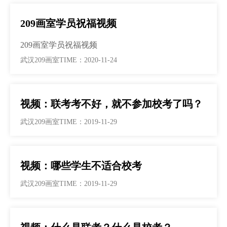
209画室学员祝福视频
209画室学员祝福视频
武汉209画室
TIME：2020-11-24
视频：联考考不好，就不参加校考了吗？
武汉209画室
TIME：2019-11-29
视频：哪些学生不适合校考
武汉209画室
TIME：2019-11-29