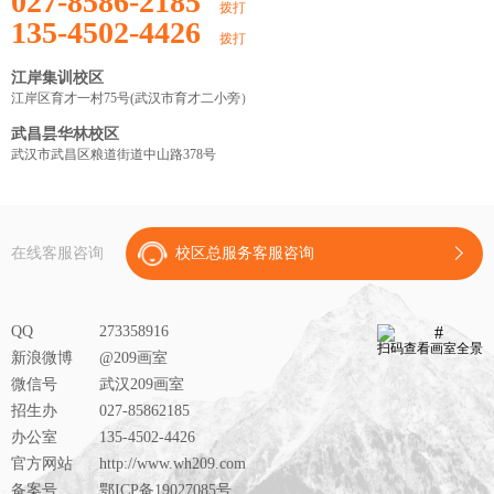
027-8586-2185
拨打
135-4502-4426
拨打
江岸集训校区
江岸区育才一村75号(武汉市育才二小旁）
武昌昙华林校区
武汉市武昌区粮道街道中山路378号
在线客服咨询
校区总服务客服咨询
QQ
273358916
扫码查看画室全景
新浪微博
@209画室
微信号
武汉209画室
招生办
027-85862185
办公室
135-4502-4426
官方网站
http://www.wh209.com
备案号
鄂ICP备19027085号